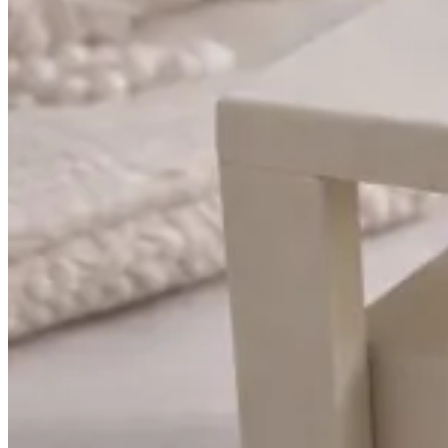
منتجات
Thoub salat - Kids rayoun Turkey
Thoub salat - Adults rayoun Turkey
Thoub salat - Adults Cotton Spain
Thoub salat - Adults cotton Turkey
منتجات
منتجات